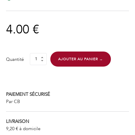
4.00
€
Quantité
AJOUTER AU PANIER →
quantité
de
Confit
d'oignons
au
Monbazillac
PAIEMENT SÉCURISÉ
Par CB
LIVRAISON
9,20 € à domicile