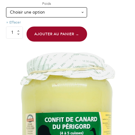
de
Poids
prix :
11.00 €
Effacer
à
quantité
15.00 €
AJOUTER AU PANIER →
de
Bloc
de
foie
gras
de
canard
origine
certifiée
Périgord