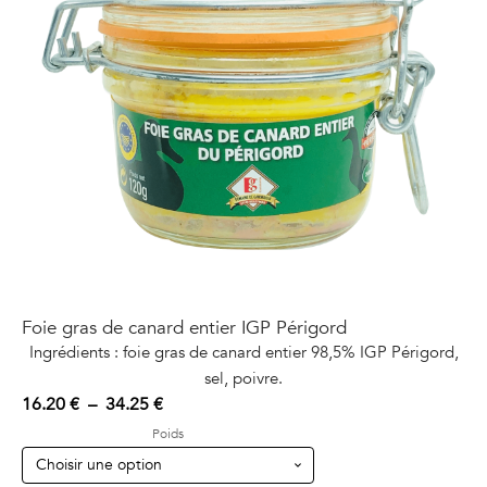
Foie gras de canard entier IGP Périgord
Ingrédients : foie gras de canard entier 98,5% IGP Périgord,
sel, poivre.
Plage
16.20
€
–
34.25
€
de
Poids
prix :
16.20 €