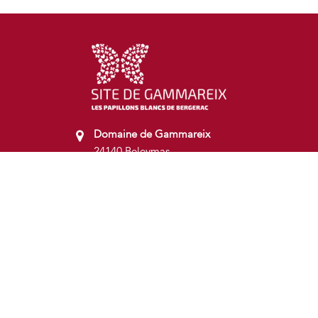
Domaine de Gammareix
24140 Beleymas
05 53 80 83 16
commercial.gammareix@pb24.fr
gammareix@pb24.fr
Nous suivre :
Newsletter