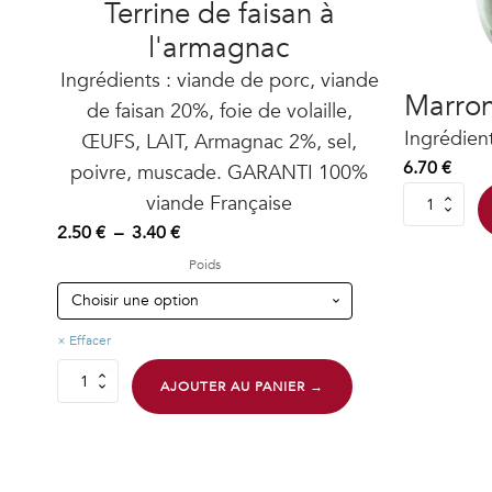
Terrine de faisan à
l'armagnac
Ingrédients : viande de porc, viande
Marron
de faisan 20%, foie de volaille,
Ingrédient
ŒUFS, LAIT, Armagnac 2%, sel,
6.70
€
poivre, muscade. GARANTI 100%
viande Française
quantité
de
Plage
2.50
€
–
3.40
€
Marrons
de
entiers
Poids
prix :
sous
vide
2.50 €
à
Effacer
3.40 €
quantité
AJOUTER AU PANIER →
de
Terrine
de
faisan
à