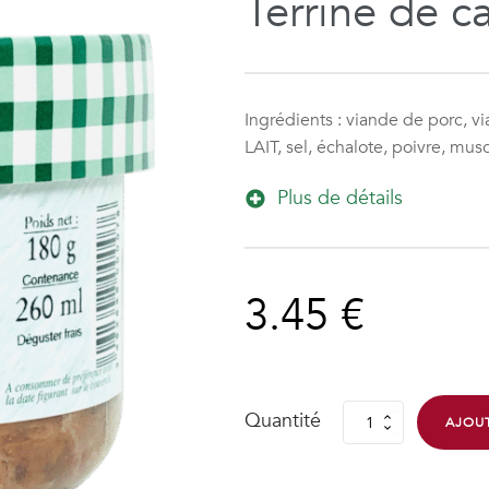
Terrine de c
Ingrédients : viande de porc, v
LAIT, sel, échalote, poivre, m
Plus de détails
3.45
€
Quantité
AJOUT
quantité
de
Terrine