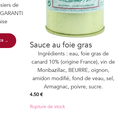
siers de
l. GARANTI
ise
ER →
Sauce au foie gras
Ingrédients : eau, foie gras de
canard 10% (origine France), vin de
Monbazillac, BEURRE, oignon,
amidon modifié, fond de veau, sel,
Armagnac, poivre, sucre.
4.50
€
Rupture de stock