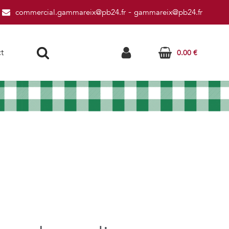
-
commercial.gammareix@pb24.fr
gammareix@pb24.fr
t
0.00
€