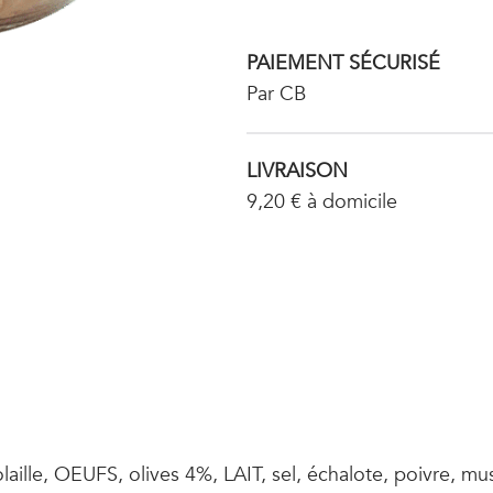
de
canard
aux
PAIEMENT SÉCURISÉ
olives
Par CB
LIVRAISON
9,20 € à domicile
laille, OEUFS, olives 4%, LAIT, sel, échalote, poivre,