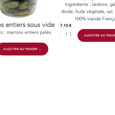
Ingrédients : lardons, gé
dinde, huile végétale, se
100% viande França
s entiers sous vide
7.10
€
s : marrons entiers pelés.
quantité
AJOUTER AU PANI
de
Garniture
pour
AJOUTER AU PANIER →
salade
paysanne