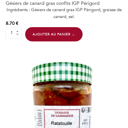
Gésiers de canard gras confits IGP Périgord
Ingrédients : Gésiers de canard gras IGP Périgord, graisse de
canard, sel.
8.70
€
quantité
AJOUTER AU PANIER →
de
Gésiers
de
canard
gras
confits
IGP
Périgord