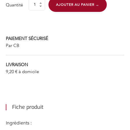
Quantité
AJOUTER AU PANIER →
quantité
de
Poularde
à
la
crème
PAIEMENT SÉCURISÉ
et
Par CB
aux
champignons
LIVRAISON
9,20 € à domicile
Fiche produit
Ingrédients :