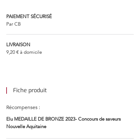
de
canard
IGP
PAIEMENT SÉCURISÉ
Périgord
Par CB
2
cuisses
LIVRAISON
9,20 € à domicile
Fiche produit
Récompenses :
Elu MEDAILLE DE BRONZE 2023- Concours de saveurs
Nouvelle Aquitaine