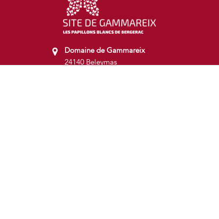
Domaine de Gammareix
24140 Beleymas
05 53 80 83 16
commercial.gammareix@pb24.fr
gammareix@pb24.fr
Nous suivre :
Newsletter