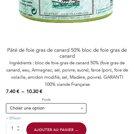
Pâté de foie gras de canard 50% bloc de foie gras de
canard
Ingrédients : bloc de foie gras de canard 50% (foie gras de
canard, eau, Armagnac, sel, poivre, sucre), farce (porc, foie de
volaille, amidon modifié, sel, Madère, poivre). GARANTI
100% viande Française
Plage
7.40
€
–
10.30
€
de
Poids
prix :
7.40 €
Effacer
à
quantité
10.30 €
AJOUTER AU PANIER →
de