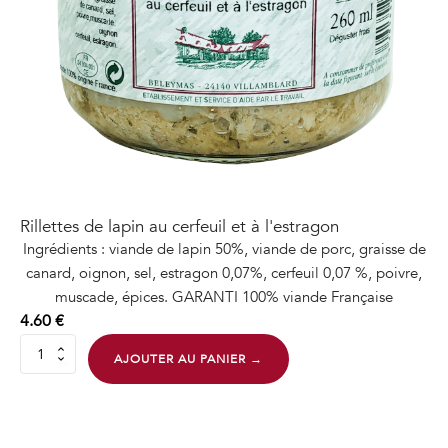
Rillettes de lapin au cerfeuil et à l'estragon
Ingrédients : viande de lapin 50%, viande de porc, graisse de
canard, oignon, sel, estragon 0,07%, cerfeuil 0,07 %, poivre,
muscade, épices. GARANTI 100% viande Française
4.60
€
quantité
AJOUTER AU PANIER →
de
Rillettes
de
lapin
au