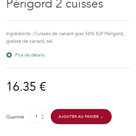
Périgord 2 cuisses
Ingrédients : Cuisses de canard gras 56% IGP Périgord,
graisse de canard, sel.
Plus de détails
16.35
€
Quantité
AJOUTER AU PANIER →
quantité
de
Confit